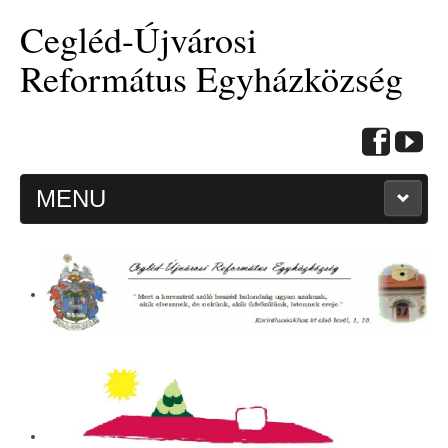
Cegléd-Újvárosi
Református Egyházközség
MENU
KEZDŐOLDAL
HITMÉLYÍTŐ CIKKEK
BEMUTATKOZÁS
ALKALMAINK