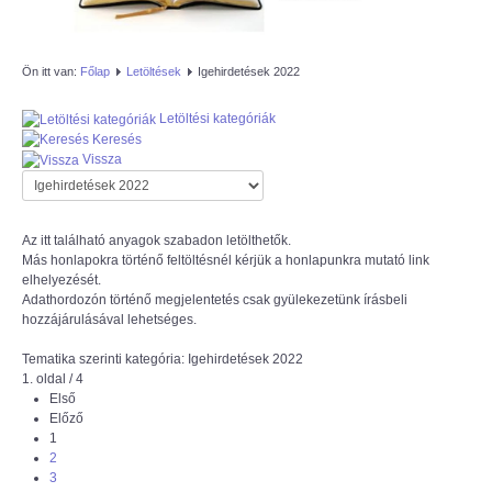
AZÚR IFI
Ön itt van:
Főlap
Letöltések
Igehirdetések 2022
MAGYAR REFORMÁTUS
Letöltési kategóriák
SZERETETSZOLGÁLAT
Keresés
Vissza
ISKOLAGYÜMÖLCS PÁLYÁZAT
"KŐRÖSTETÉTLENI ÚJ TORNATEREM
Az itt található anyagok szabadon letölthetők.
Más honlapokra történő feltöltésnél kérjük a honlapunkra mutató link
ÉPÍTÉSE" PÁLYÁZAT
elhelyezését.
Adathordozón történő megjelentetés csak gyülekezetünk írásbeli
hozzájárulásával lehetséges.
Tematika szerinti kategória: Igehirdetések 2022
1. oldal / 4
Első
Előző
1
2
3