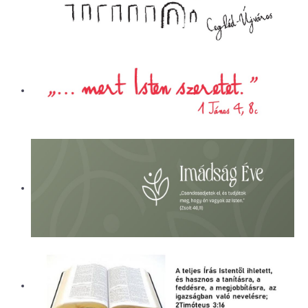
ÜGYINTÉZÉS
LETÖLTÉSEK
ELÉRHETŐSÉG
EVANGÉLIZÁCIÓS SOROZATOK
PÁLYÁZATI BESZÁMOLÓK
KÓRHÁZLELKÉSZI SZOLGÁLAT
ALAPÍTVÁNY
NAPI CSENDESSÉG
CEGLÉDI REFORMÁTUS ÁLTALÁNOS
ISKOLA ÉS ÓVODA