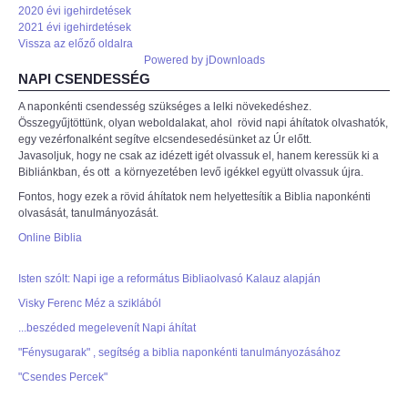
2020 évi igehirdetések
2021 évi igehirdetések
Vissza az előző oldalra
Powered by jDownloads
NAPI CSENDESSÉG
A naponkénti csendesség szükséges a lelki növekedéshez.
Összegyűjtöttünk, olyan weboldalakat, ahol rövid napi áhítatok olvashatók,
egy vezérfonalként segítve elcsendesedésünket az Úr előtt.
Javasoljuk, hogy ne csak az idézett igét olvassuk el, hanem keressük ki a
Bibliánkban, és ott a környezetében levő igékkel együtt olvassuk újra.
Fontos, hogy ezek a rövid áhítatok nem helyettesítik a Biblia naponkénti
olvasását, tanulmányozását.
Online Biblia
Isten szólt: Napi ige a református Bibliaolvasó Kalauz alapján
Visky Ferenc Méz a sziklából
...beszéded megelevenít Napi áhítat
"Fénysugarak" , segítség a biblia naponkénti tanulmányozásához
"Csendes Percek"