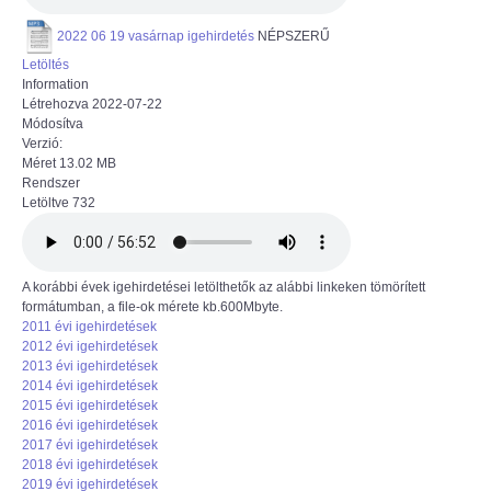
2022 06 19 vasárnap igehirdetés
NÉPSZERŰ
Letöltés
Information
Létrehozva
2022-07-22
Módosítva
Verzió:
Méret
13.02 MB
Rendszer
Letöltve
732
A korábbi évek igehirdetései letölthetők az alábbi linkeken tömörített
formátumban, a file-ok mérete kb.600Mbyte.
2011 évi igehirdetések
2012 évi igehirdetések
2013 évi igehirdetések
2014 évi igehirdetések
2015 évi igehirdetések
2016 évi igehirdetések
2017 évi igehirdetések
2018 évi igehirdetések
2019 évi igehirdetések