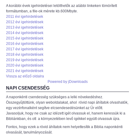
A korábbi évek igehirdetései letölthetők az alábbi linkeken tömörített
formátumban, a file-ok mérete kb.600Mbyte.
2011 évi igehirdetések
2012 évi igehirdetések
2013 évi igehirdetések
2014 évi igehirdetések
2015 évi igehirdetések
2016 évi igehirdetések
2017 évi igehirdetések
2018 évi igehirdetések
2019 évi igehirdetések
2020 évi igehirdetések
2021 évi igehirdetések
Vissza az előző oldalra
Powered by jDownloads
NAPI CSENDESSÉG
A naponkénti csendesség szükséges a lelki növekedéshez.
Összegyűjtöttünk, olyan weboldalakat, ahol rövid napi áhítatok olvashatók,
egy vezérfonalként segítve elcsendesedésünket az Úr előtt.
Javasoljuk, hogy ne csak az idézett igét olvassuk el, hanem keressük ki a
Bibliánkban, és ott a környezetében levő igékkel együtt olvassuk újra.
Fontos, hogy ezek a rövid áhítatok nem helyettesítik a Biblia naponkénti
olvasását, tanulmányozását.