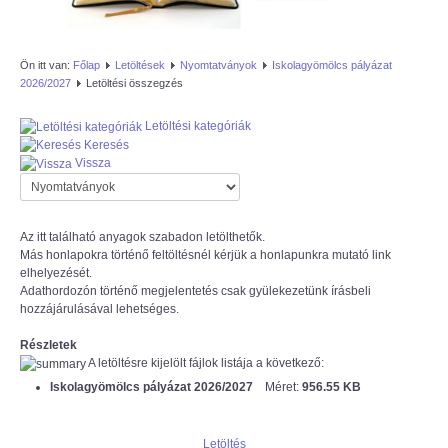
AZÚR IFI
Ön itt van:
Főlap
Letöltések
Nyomtatványok
Iskolagyömölcs pályázat
2026/2027
Letöltési összegzés
MAGYAR REFORMÁTUS
SZERETETSZOLGÁLAT
Letöltési kategóriák
Keresés
ISKOLAGYÜMÖLCS PÁLYÁZAT
Vissza
"KŐRÖSTETÉTLENI ÚJ TORNATEREM
Az itt található anyagok szabadon letölthetők.
ÉPÍTÉSE" PÁLYÁZAT
Más honlapokra történő feltöltésnél kérjük a honlapunkra mutató link
elhelyezését.
Adathordozón történő megjelentetés csak gyülekezetünk írásbeli
hozzájárulásával lehetséges.
Részletek
A letöltésre kijelölt fájlok listája a következő:
Iskolagyömölcs pályázat 2026/2027
Méret:
956.55 KB
Letöltés