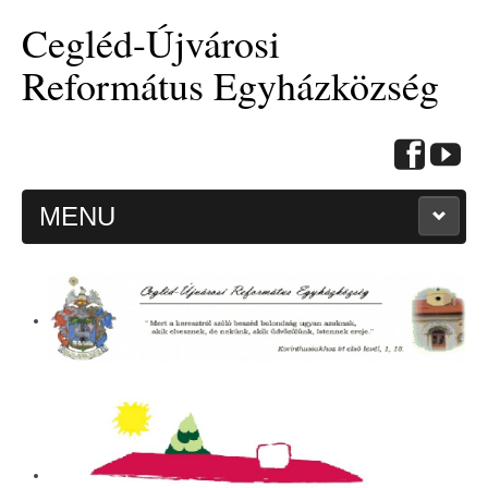
Cegléd-Újvárosi
Református Egyházközség
MENU
KEZDŐOLDAL
HITMÉLYÍTŐ CIKKEK
BEMUTATKOZÁS
ALKALMAINK