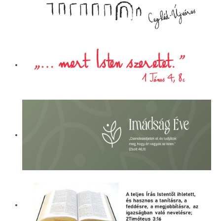
ÜGYINTÉZÉS
LETÖLTÉSEK
ELÉRHETŐSÉG
EVANGÉLIZÁCIÓS SOROZATOK
PÁLYÁZATI BESZÁMOLÓK
KÓRHÁZLELKÉSZI SZOLGÁLAT
ALAPÍTVÁNY
NAPI CSENDESSÉG
CEGLÉDI REFORMÁTUS ÁLTALÁNOS
ISKOLA ÉS ÓVODA