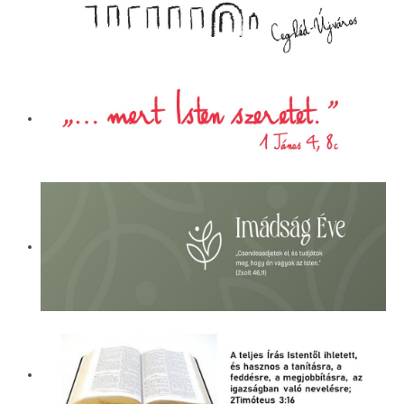
ÜGYINTÉZÉS
LETÖLTÉSEK
ELÉRHETŐSÉG
EVANGÉLIZÁCIÓS SOROZATOK
PÁLYÁZATI BESZÁMOLÓK
KÓRHÁZLELKÉSZI SZOLGÁLAT
ALAPÍTVÁNY
NAPI CSENDESSÉG
CEGLÉDI REFORMÁTUS ÁLTALÁNOS
ISKOLA ÉS ÓVODA