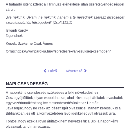
A hálaadó istentisztelet a Himnusz eléneklése után szeretetvendégséggel
zárult.
„Ne nekünk, U
R
am, ne nekünk, hanem a te nevednek szerezz dicsőséget
szeretetedért és hűségedért!” (Zsolt 115,1)
Istvánfi Károly
főgondnok
Képek: Szekerné Csák Ágnes
forrás:https://www.parokia.hu/v/ebredesre-van-szukseg-csemoben/
Előző
Következő
NAPI CSENDESSÉG
A naponkénti csendesség szükséges a lelki növekedéshez.
Összegyűjtöttünk, olyan weboldalakat, ahol rövid napi áhítatok olvashatók,
egy vezérfonalként segítve elcsendesedésünket az Úr előtt.
Javasoljuk, hogy ne csak az idézett igét olvassuk el, hanem keressük ki a
Bibliánkban, és ott a környezetében levő igékkel együtt olvassuk újra.
Fontos, hogy ezek a rövid áhítatok nem helyettesítik a Biblia naponkénti
olvasását, tanulmányozását.