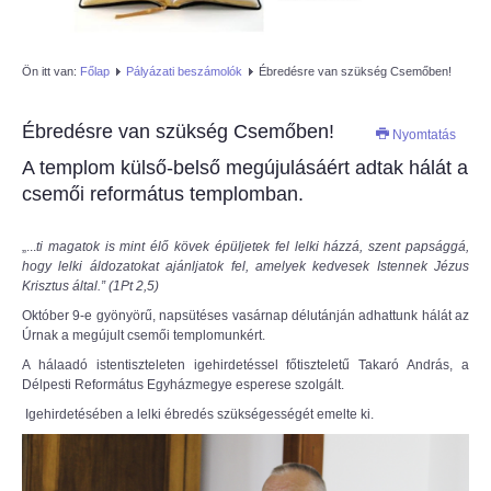
AZÚR IFI
Ön itt van:
Főlap
Pályázati beszámolók
Ébredésre van szükség Csemőben!
MAGYAR REFORMÁTUS
SZERETETSZOLGÁLAT
Ébredésre van szükség Csemőben!
Nyomtatás
A templom külső-belső megújulásáért adtak hálát a
ISKOLAGYÜMÖLCS PÁLYÁZAT
csemői református templomban.
"KŐRÖSTETÉTLENI ÚJ TORNATEREM
„...
ti magatok is mint élő kövek épüljetek fel lelki házzá, szent papsággá,
ÉPÍTÉSE" PÁLYÁZAT
hogy lelki áldozatokat ajánljatok fel, amelyek kedvesek Istennek Jézus
Krisztus által.” (1Pt 2,5)
Október 9-e gyönyörű, napsütéses vasárnap délutánján adhattunk hálát az
Úrnak a megújult csemői templomunkért.
A hálaadó istentiszteleten igehirdetéssel főtiszteletű Takaró András, a
Délpesti Református Egyházmegye esperese szolgált.
Igehirdetésében a lelki ébredés szükségességét emelte ki.