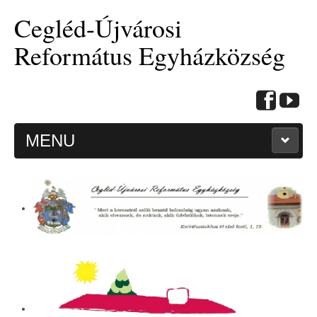
Cegléd-Újvárosi
Református Egyházközség
MENU
KEZDŐOLDAL
HITMÉLYÍTŐ CIKKEK
BEMUTATKOZÁS
ALKALMAINK