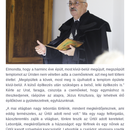
Elmondta, hogy a harminc éve épült, most kívül-belül megújult, megszépült
templomot az Úristen nem véletlen adta a csemőieknek: azt meg kell tölteni
élettel. „Megépültek a kövek, most meg is újulhatott a templom épülete
kívül-belül. A külső építkezés után szükséges a belső, lelki építkezés is.”
Kérte az Urat, faragja, csiszolja a csemőieket, hogy egymáshoz is
illeszkedjenek, ráépülve az alapra, Jézus Krisztusra, így lehetnek élő
építőkövei a gyülekezetnek, egyházunknak.
„A mai világban nagy lebontás történik, mindent megkérdőjeleznek, ami
eddig természetes, az Úrtól adott rend volt.” Ma egy nagy felforgatás,
káoszteremtés zajlik a világban, tönkre teszik az Úrtól adott kereteket.
Lebontják, megkérdőjelezik a házasságot: egy férfinek és egy nőnek az
Úrtól kapott szövetségi kapcsolatát. Lebontják a családot, atomjaira szedik