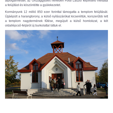
alpolgármester, az Országgyűlés nevében Földi László képviselő méltatta
a felújítást és köszöntötte a gyülekezetet.
Kormányunk 12 millió 850 ezer forinttal támogatta a templom felújítását.
Újjáépült a harangtorony, a külső nyílászárókat kicseréltük, korszerűbb lett
a templom nagytermének fűtése, megújult a külső homlokzat, a két
oldallépcső-feljárót új burkolattal láttuk el.