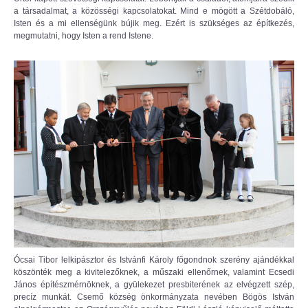
a társadalmat, a közösségi kapcsolatokat. Mind e mögött a Szétdobáló,
Isten és a mi ellenségünk bújik meg. Ezért is szükséges az építkezés,
megmutatni, hogy Isten a rend Istene.
Ócsai Tibor lelkipásztor és Istvánfi Károly főgondnok szerény ajándékkal
köszönték meg a kivitelezőknek, a műszaki ellenőrnek, valamint Ecsedi
János építészmérnöknek, a gyülekezet presbiterének az elvégzett szép,
precíz munkát. Csemő község önkormányzata nevében Bögös István