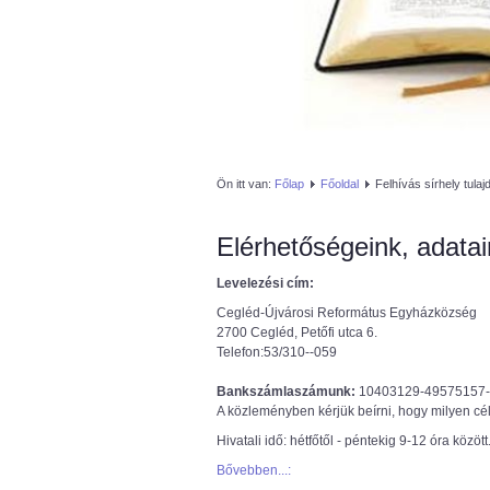
Ön itt van:
Főlap
Főoldal
Felhívás sírhely tula
Elérhetőségeink, adatai
Levelezési cím:
Cegléd-Újvárosi Református Egyházközség
2700 Cegléd, Petőfi utca 6.
Telefon:53/310--059
Bankszámlaszámunk:
10403129-49575157
A közleményben kérjük beírni, hogy milyen célr
Hivatali idő: hétfőtől - péntekig 9-12 óra között
Bővebben...: