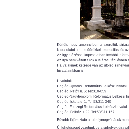
Kérjük, hogy amennyiben a szerettük sírjára
kapcsolatot a temetőőrökkel azonosítás, és az
Az ügyintézéssel kapcsolatban további informá
Az újra nem váltott sírok a lejárat utáni évbe
Ha valakinek kétsége van az utolsó sírhelym
hivatalainkban is
Hivatalok:
Cegléd-Újvárosi Református Lelkészi hivatal
Cegléd, Petőfi u. 6; Tel:310-059
Cegléd-Nagytemplomi Református Lelkészi hi
Cegléd, Iskola u. 1; Tel:53/311-340
Cegléd-Felszegi Református Lelkészi hivatal
Cegléd, Felház u. 22; Tel:53/311-167
Bővebb tájékoztató a sírhelymegváltások menet
Új lehetőséget vezetünk be a sírhelyek újravál