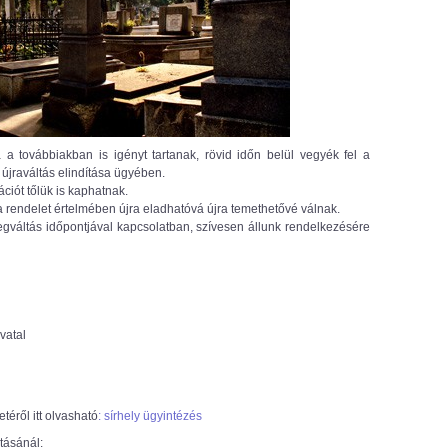
 a továbbiakban is igényt tartanak, rövid időn belül vegyék fel a
 újraváltás elindítása ügyében.
ciót tőlük is kaphatnak.
n a rendelet értelmében újra eladhatóvá újra temethetővé válnak.
egváltás időpontjával kapcsolatban, szívesen állunk rendelkezésére
vatal
éről itt olvasható
: sírhely ügyintézés
tásánál: