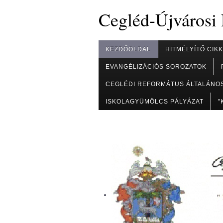
Cegléd-Újvárosi
KEZDŐOLDAL
HITMÉLYÍTŐ CIK
EVANGÉLIZÁCIÓS SOROZATOK
CEGLÉDI REFORMÁTUS ÁLTALÁNOS
ISKOLAGYÜMÖLCS PÁLYÁZAT
"