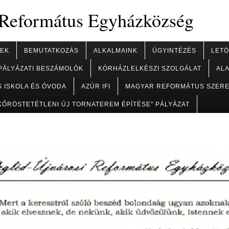
 Református Egyházközség
KEK
BEMUTATKOZÁS
ALKALMAINK
ÜGYINTÉZÉS
LETÖ
PÁLYÁZATI BESZÁMOLÓK
KÓRHÁZLELKÉSZI SZOLGÁLAT
AL
 ISKOLA ÉS ÓVODA
AZÚR IFI
MAGYAR REFORMÁTUS SZERE
KŐRÖSTETÉTLENI ÚJ TORNATEREM ÉPÍTÉSE" PÁLYÁZAT