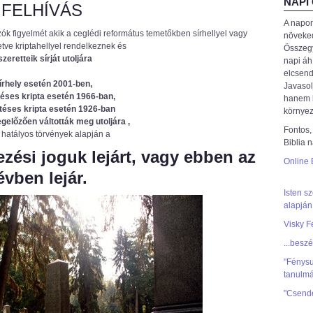
NAPI
FELHÍVÁS
A napon
ozók figyelmét akik a ceglédi református temetőkben sírhellyel vagy
növeke
lletve kriptahellyel rendelkeznek és
Összegy
szeretteik sírját utoljára
napi áh
elcsend
írhely esetén 2001-ben,
Javasol
ítéses kripta esetén 1966-ban,
hanem k
pítéses kripta esetén 1926-ban
környez
gelőzően váltották meg utoljára ,
Fontos,
 hatályos törvények alapján a
Biblia 
kezési joguk lejárt, vagy ebben az
Online 
évben lejár.
Isten s
alapján
Visky F
...besz
"Fénysu
tanulm
"Csend