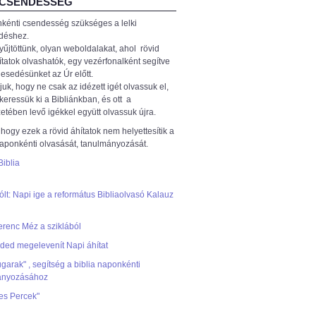
 CSENDESSÉG
kénti csendesség szükséges a lelki
déshez.
űjtöttünk, olyan weboldalakat, ahol rövid
ítatok olvashatók, egy vezérfonalként segítve
esedésünket az Úr előtt.
juk, hogy ne csak az idézett igét olvassuk el,
eressük ki a Bibliánkban, és ott a
etében levő igékkel együtt olvassuk újra.
 hogy ezek a rövid áhítatok nem helyettesítik a
naponkénti olvasását, tanulmányozását.
Biblia
zólt: Napi ige a református Bibliaolvasó Kalauz
erenc Méz a sziklából
éded megelevenít Napi áhítat
garak" , segítség a biblia naponkénti
ányozásához
es Percek"