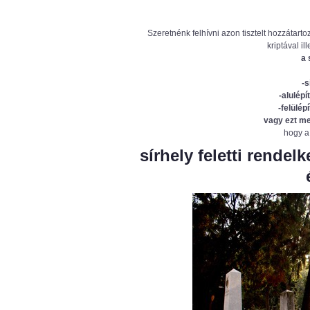
Szeretnénk felhívni azon tisztelt hozzátart
kriptával i
a 
-s
-alulép
-felülé
vagy ezt me
hogy a
sírhely feletti rendel