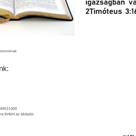
jdonosoknak
nk:
-49521000
a történt az átutalás
.